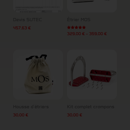
Devis SUTEC
Étrier MOS
457,63
€
Note
329,00
€
–
359,00
€
5.00
sur 5
Housse d’étriers
Kit complet crampons
30,00
€
30,00
€