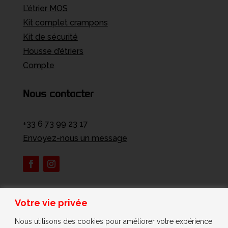
L’étrier MOS
Kit complet crampons
Kit de sécurité
Housse d’étriers
Compte
Nous contacter
+33 6 73 99 23 17
Envoyez-nous un message
Conditions générales de ventes
Votre vie privée
Mentions légales
Nous utilisons des cookies pour améliorer votre expérience
Confidentialité