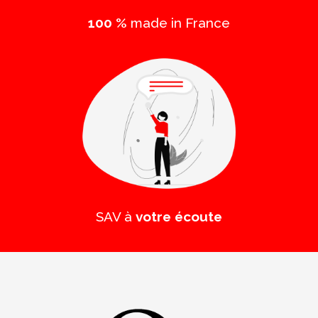
100 %
made in France
SAV à
votre écoute