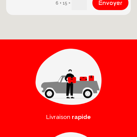
Envoyer
=
6 + 15
Livraison
rapide