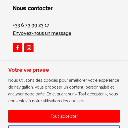
Nous contacter
+33 6 73 99 23 17
Envoyez-nous un message
Conditions générales de ventes
Votre vie privée
Mentions légales
Nous utilisons des cookies pour améliorer votre expérience
Confidentialité
de navigation, vous proposer un contenu personnalisé et
analyser notre trafic. En cliquant sur « Tout accepter », vous
Copyright © 2025 MOS ETRIERS
consentez à notre utilisation des cookies.
Site réalisé par
Hoshiru Agency
Tout accepter
0